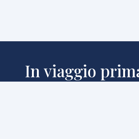
In viaggio prima
Unisciti alla nostra lista WhatsApp e ricevi in antep
riservate e le nuove proposte di viaggio.
Entrerai a far parte del nostro gruppo di clienti escl
sognano di più e scoprono per primi le emozioni firma