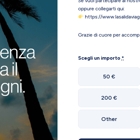
Se vuoi partecipare al nostr
oppure collegarti qui:
https://www.lasalidavi
Grazie di cuore per accomp
Scegli un importo
*
50
€
200
€
Other