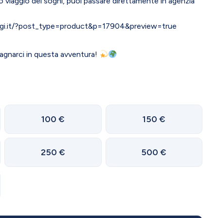
o viaggio dei sogni, puoi passare direttamente in agenzia
aggi.it/?post_type=product&p=17904&preview=true
agnarci in questa avventura!
100
€
150
€
250
€
500
€