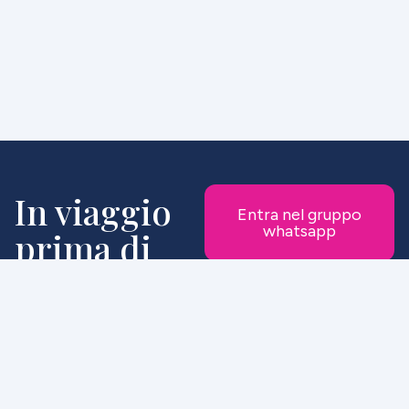
In viaggio
Entra nel gruppo
whatsapp
prima di
tutti
Unisciti alla nostra lista
WhatsApp e ricevi in
anteprima le offerte, le
promozioni riservate e le
nuove proposte di viaggio.
Entrerai a far parte del