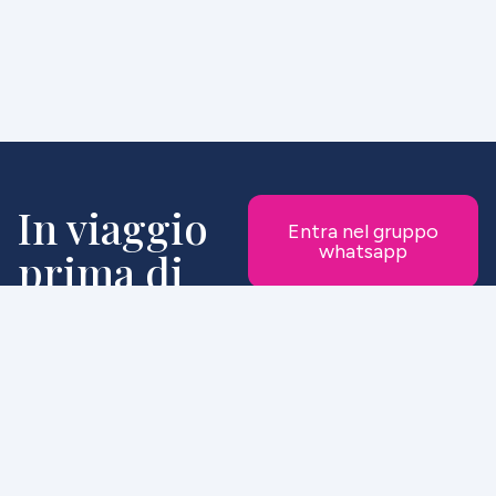
In viaggio
Entra nel gruppo
whatsapp
prima di
tutti
Unisciti alla nostra lista
WhatsApp e ricevi in
anteprima le offerte, le
promozioni riservate e le
nuove proposte di viaggio.
Entrerai a far parte del
nostro gruppo di clienti