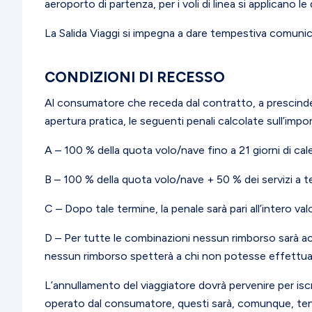
aeroporto di partenza, per i voli di linea si applicano l
La Salida Viaggi si impegna a dare tempestiva comunicaz
CONDIZIONI DI RECESSO
Al consumatore che receda dal contratto, a prescindere
apertura pratica, le seguenti penali calcolate sull’im
A – 100 % della quota volo/nave fino a 21 giorni di cal
B – 100 % della quota volo/nave + 50 % dei servizi a ter
C – Dopo tale termine, la penale sarà pari all’intero va
D – Per tutte le combinazioni nessun rimborso sarà ac
nessun rimborso spetterà a chi non potesse effettuare
L’annullamento del viaggiatore dovrà pervenire per isc
operato dal consumatore, questi sarà, comunque, tenut