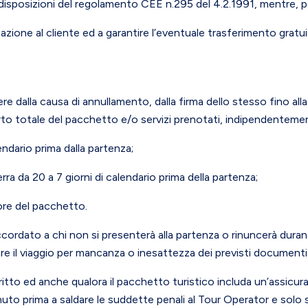
e disposizioni del regolamento CEE n.295 del 4.2.1991, mentre, per 
ione al cliente ed a garantire l’eventuale trasferimento gratuit
 dalla causa di annullamento, dalla firma dello stesso fino alla
porto totale del pacchetto e/o servizi prenotati, indipendenteme
endario prima dalla partenza;
ra da 20 a 7 giorni di calendario prima della partenza;
lore del pacchetto.
cordato a chi non si presenterà alla partenza o rinuncerà duran
 il viaggio per mancanza o inesattezza dei previsti documenti p
ritto ed anche qualora il pacchetto turistico includa un’assicur
o prima a saldare le suddette penali al Tour Operator e solo s