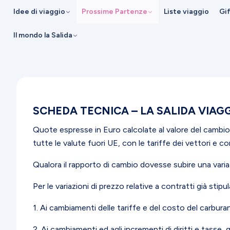
Idee di viaggio
Prossime Partenze
Liste viaggio
Gi
Il mondo la Salida
SCHEDA TECNICA – LA SALIDA VIAGGI
Quote espresse in Euro calcolate al valore del cambio f
tutte le valute fuori UE, con le tariffe dei vettori e con 
Qualora il rapporto di cambio dovesse subire una varia
Per le variazioni di prezzo relative a contratti già stipul
1. Ai cambiamenti delle tariffe e del costo del carbur
2. Ai cambiamenti ed agli incrementi di diritti e tasse,