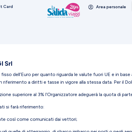
ft Card
Area personale
 Srl
isso dell’Euro per quanto riguarda le valute fuori UE e in base 
riferimento a diritti e tasse in vigore alla stessa data. Per il Doll
zione superiore al 3% l’Organizzatore adeguerà la quota di part
ati si farà riferimento:
ante così come comunicati dai vettori;
 quali quelle di atterraggio, di sbarco imbarco nei porti o negli 