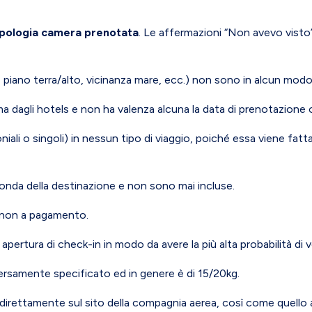
tipologia camera prenotata
. Le affermazioni “Non avevo visto
, piano terra/alto, vicinanza mare, ecc.) non sono in alcun modo
a dagli hotels e non ha valenza alcuna la data di prenotazione o l
iali o singoli) in nessun tipo di viaggio, poiché essa viene fatta
conda della destinazione e non sono mai incluse.
 non a pagamento.
i apertura di check-in in modo da avere la più alta probabilità di 
ersamente specificato ed in genere è di 15/20kg.
to direttamente sul sito della compagnia aerea, così come quello