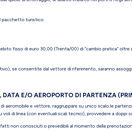
el pacchetto turistico.
ddebito fisso di euro 30,00 (Trenta/00) di “cambio pratica” oltre 
ativo), se consentite dal vettore di riferimento, saranno assog
, DATA E/O AEROPORTO DI PARTENZA (PR
ipo di aeromobile e vettore, raggruppare su unico scalo le partenze
voli di linea (con eventuali scali tecnici), provvedere a doppi sc
 fatti non conosciuti o prevedibili al momento della prenotazio